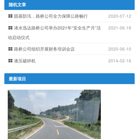
随机文章
固基防汛，路桥公司全力保障公路畅行
2020-07-12
浠水迅达路桥公司举办2021年“安全生产月”活
2021-06-18
动启动仪式
路桥公司组织开展财务培训会议
2020-06-10
液压破碎机
2014-02-16
最新项目