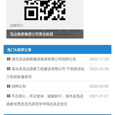
迅达路桥集团公司营业执照
热门&推荐文章
湖北迅达路桥建设集团有限公司招聘公告
2022-11-23
浠水县迅达路桥工程建设有限公司 千里路绿化
2022-03-08
工程投标邀请书
招聘公告
2022-03-09
不忘初心，牢记使命，砥砺前行，浠水县迅达
2021-07-07
路桥优秀党员代表范学华同志表态发言