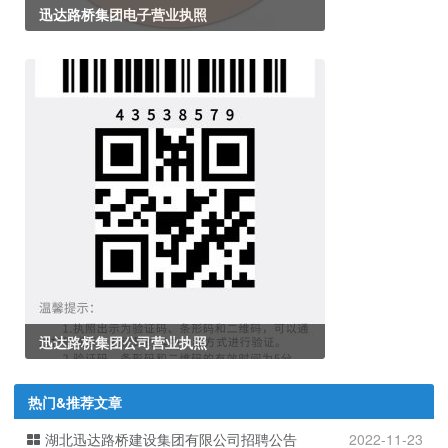
迅达路桥集团电子营业执照
迅达路桥集团公司营业执照
热门&推荐文章
湖北迅达路桥建设集团有限公司招聘公告
2022-11-23