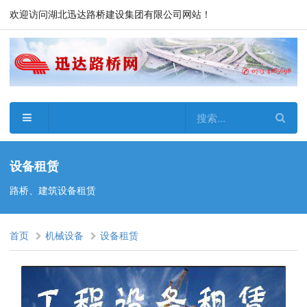
欢迎访问湖北迅达路桥建设集团有限公司网站！
设备租赁
路桥、建筑设备租赁
首页
机械设备
设备租赁