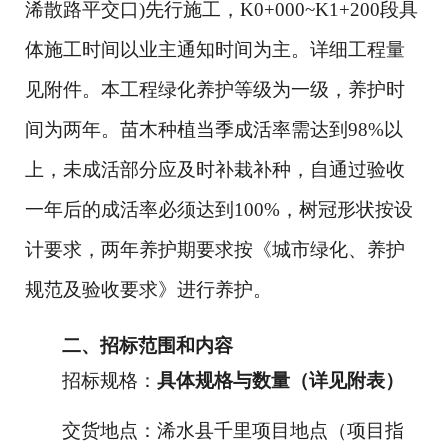
浠散路平交口
)
先行施工，
K
0+000~K1+200
段具
体施工时间以业主通知时间为主。详细工程量
见附件。本工程绿化养护等级为一级，养护时
间为两年。苗木种植当季成活率需达到
9
8%
以
上，未成活部分应及时补栽补种，自通过验收
一年后的成活率必须达到
1
00%
，树冠形状按设
计要求，两年养护期要求按《城市绿化、养护
规范及验收要求》进行养护。
二、招标范围和内容
招标
规格：
具体规格与数量（详见附表）
交货地点：
浠水县千里项目地点（项目指