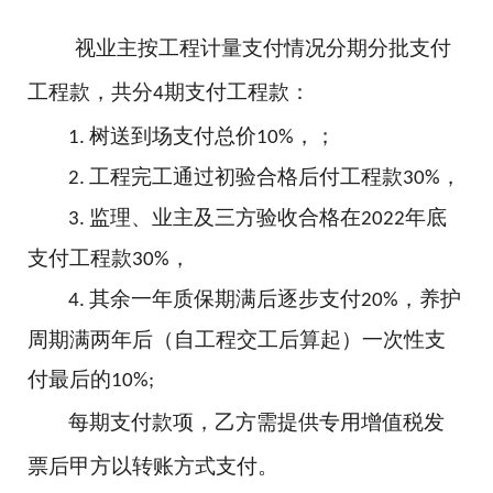
视业主按工程计量支付情况分期分批支付
工程款，
共分
期支付工程款
：
4
树送到场支付总价
，；
1.
10%
工程完工通过初验合格后付工程款
，
2.
30%
监理、业主及三方验收合格在
年底
3.
2022
支付工程款
，
30%
其余一年质保期满后逐步支付
，养护
4.
20%
周期满两年后（自工程交工后算起）一次性支
付最后的
10
%;
每期支付款项，乙方需提供专用增值税发
票后甲方以转账方式支付。