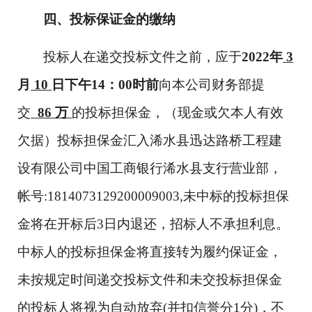
四、投标保证金的缴纳
投标人在递交投标文件之前，应于
202
2
年
3
月
10
日下午
14：00时前
向本公司财务部提
交
86
万
的投标担保金，（现金或欠本人有效
欠据）投标担保金汇入浠水县迅
达路桥工程建
设有限公司中国工商银行浠水县支行营业部，
帐号
:1814073129200009003
,未中标的投标担保
金将在开标后3日内退还，招标人不承担利息。
中标人的投标担保金将直接转为履约保证金，
未按规定时间递交投标文件和未交投标担保金
的投标人将视为自动放弃(并扣信誉分1分)，不