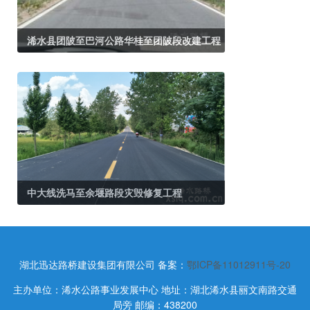
浠水县团陂至巴河公路华桂至团陂段改建工程
中大线洗马至余堰路段灾毁修复工程
湖北迅达路桥建设集团有限公司
备案：
鄂ICP备11012911号-20
主办单位：浠水公路事业发展中心 地址：湖北浠水县丽文南路交通
局旁 邮编：438200