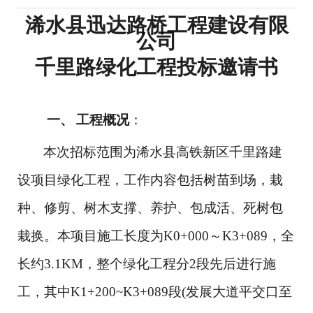
浠水县迅达路桥工程建设有限
公司
千里路绿化工程投标
邀请书
工程概况
：
一、
本次招标范围为浠水县高铁新区千里路建
设项目绿化工程，工作内容包括树苗到场，栽
种、修剪、树木支撑、养护、包成活、死树包
栽换。本项目施工长度为
K0+000～K
3
+
089
，全
长约
3.1KM，整个绿化工程分
2
段先后进行施
工，其中
K
1+200~K3+089
段
(发展大道平交口至