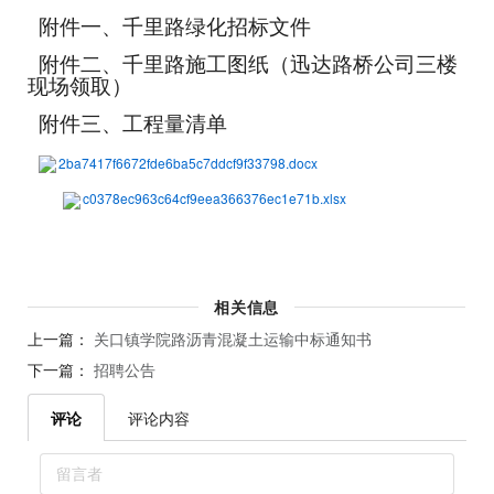
附件一、千里路绿化招标文件
附件
二
、千里路施工图纸
（
迅达路桥公司三楼
现场领取）
附件
三
、工程量清单
2ba7417f6672fde6ba5c7ddcf9f33798.docx
c0378ec963c64cf9eea366376ec1e71b.xlsx
相关信息
上一篇：
关口镇学院路沥青混凝土运输中标通知书
下一篇：
招聘公告
评论
评论内容