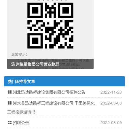
迅达路桥集团公司营业执照
热门&推荐文章
湖北迅达路桥建设集团有限公司招聘公告
2022-11-23
浠水县迅达路桥工程建设有限公司 千里路绿化
2022-03-08
工程投标邀请书
招聘公告
2022-03-09