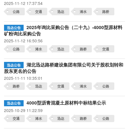
2025-11-12 17:37:54
公路
交通
迅达
浠水
路桥
2025年询比采购公告（二十九）-4000型原材料
迅达公告
矿粉询比采购公告
2025-11-12 16:50:56
公路
浠水
迅达
路桥
交通
湖北迅达路桥建设集团有限公司关于股权划转和
迅达公告
股东更名的公告
2025-11-11 10:35:01
路桥
迅达
交通
浠水
公路
4000型沥青混凝土原材料中标结果公示
迅达公告
2025-10-29 11:22:59
交通
浠水
迅达
路桥
公路