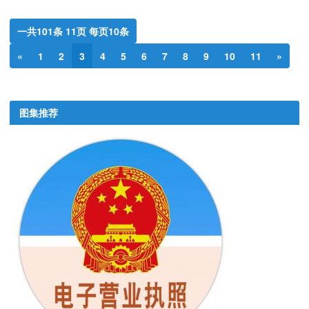
一共101条 11页 每页10条
«
1
2
3
4
5
6
7
8
9
10
11
»
图集推荐