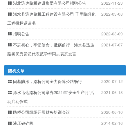
湖北迅达路桥建设集团有限公司招聘公告
2022-11-23
浠水县迅达路桥工程建设有限公司 千里路绿化
2022-03-08
工程投标邀请书
招聘公告
2022-03-09
不忘初心，牢记使命，砥砺前行，浠水县迅达
2021-07-07
路桥优秀党员代表范学华同志表态发言
随机文章
固基防汛，路桥公司全力保障公路畅行
2020-07-12
浠水迅达路桥公司举办2021年“安全生产月”活
2021-06-18
动启动仪式
路桥公司组织开展财务培训会议
2020-06-10
液压破碎机
2014-02-16