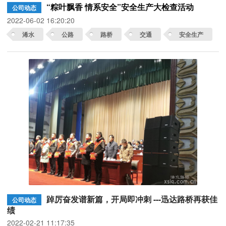
“粽叶飘香 情系安全”安全生产大检查活动
公司动态
2022-06-02 16:20:20
浠水
公路
路桥
交通
安全生产
踔厉奋发谱新篇，开局即冲刺 ---迅达路桥再获佳
公司动态
绩
2022-02-21 11:17:35