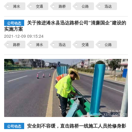
浠水
交通
路桥
公路
迅达
关于推进浠水县迅达路桥公司“清廉国企”建设的
公司动态
实施方案
2021-12-09 09:15:24
路桥
浠水
迅达
交通
公路
安全刻不容缓，直击路桥一线施工人员抢修身影
公司动态