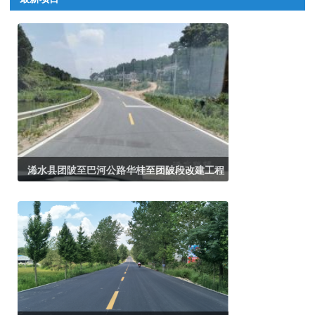
浠水县团陂至巴河公路华桂至团陂段改建工程