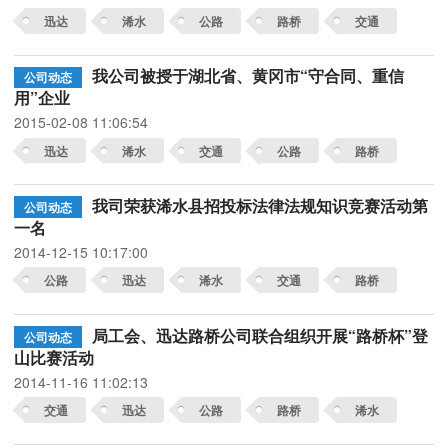
迅达
浠水
公路
路桥
交通
我公司被授于湖北省、黄冈市“守合同、重信
公司动态
用”企业
2015-02-08 11:06:54
迅达
浠水
交通
公路
路桥
我司荣获浠水县招投标法律法规知识竞赛活动第
公司动态
一名
2014-12-15 10:17:00
公路
迅达
浠水
交通
路桥
局工会、迅达路桥公司联合组织开展“路桥杯”登
公司动态
山比赛活动
2014-11-16 11:02:13
交通
迅达
公路
路桥
浠水