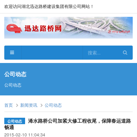
欢迎访问湖北迅达路桥建设集团有限公司网站！
公司动态
公司动态
首页
新闻资讯
公司动态
浠水路桥公司加紧大修工程收尾，保障春运道路
公司动态
畅通
2015-02-10 11:04:34