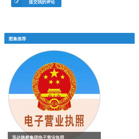
提交我的评论
图集推荐
迅达路桥集团电子营业执照