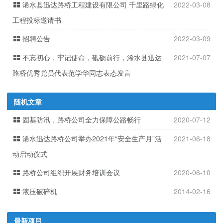
浠水县迅达路桥工程建设有限公司 千里路绿化
2022-03-08
工程投标邀请书
招聘公告
2022-03-09
不忘初心，牢记使命，砥砺前行，浠水县迅达
2021-07-07
路桥优秀党员代表范学华同志表态发言
随机文章
固基防汛，路桥公司全力保障公路畅行
2020-07-12
浠水迅达路桥公司举办2021年“安全生产月”活
2021-06-18
动启动仪式
路桥公司组织开展财务培训会议
2020-06-10
液压破碎机
2014-02-16
最新项目