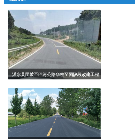
浠水县团陂至巴河公路华桂至团陂段改建工程