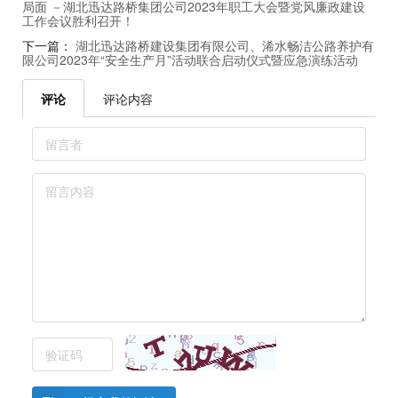
局面 －湖北迅达路桥集团公司2023年职工大会暨党风廉政建设
工作会议胜利召开！
下一篇：
湖北迅达路桥建设集团有限公司、浠水畅洁公路养护有
限公司2023年“安全生产月”活动联合启动仪式暨应急演练活动
评论
评论内容