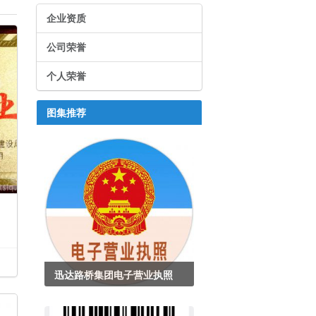
企业资质
公司荣誉
个人荣誉
图集推荐
迅达路桥集团电子营业执照