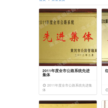
2011年度全市公路系统先进
集体
2011年度全市公路系统先进集
体