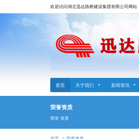
欢迎访问湖北迅达路桥建设集团有限公司网站
首页
关于我们
新闻资讯
荣誉资质
荣誉 资质
首页
荣誉资质