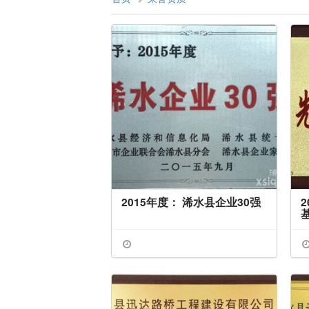
2015年度： 浠水县企业30强