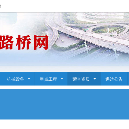
！
机械设备
重点工程
荣誉资质
迅达公告