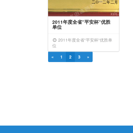
2011年度全省“平安杯“优胜
单位
2011年度全省“平安杯“优胜单
位
«
1
2
3
»