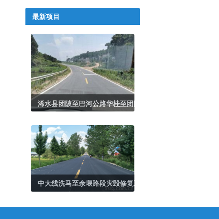
最新项目
浠水县团陂至巴河公路华桂至团陂段改建工程
中大线洗马至余堰路段灾毁修复工程