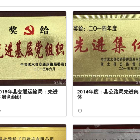
2015年县交通运输局：先进
2014年度：县公路局先进集
基层党组织
体