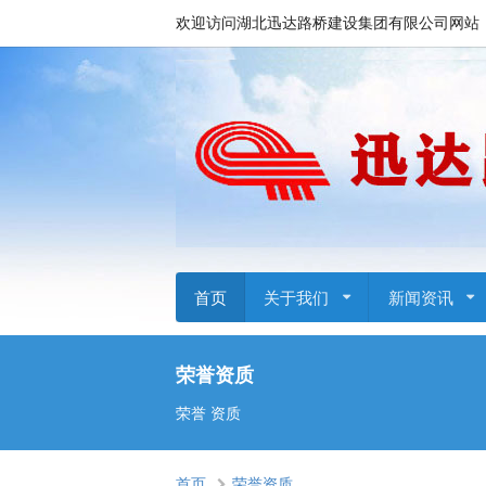
欢迎访问湖北迅达路桥建设集团有限公司网站
首页
关于我们
新闻资讯
荣誉资质
荣誉 资质
首页
荣誉资质