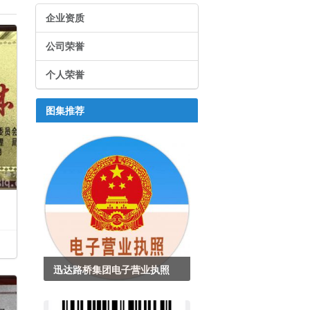
企业资质
公司荣誉
个人荣誉
图集推荐
迅达路桥集团电子营业执照