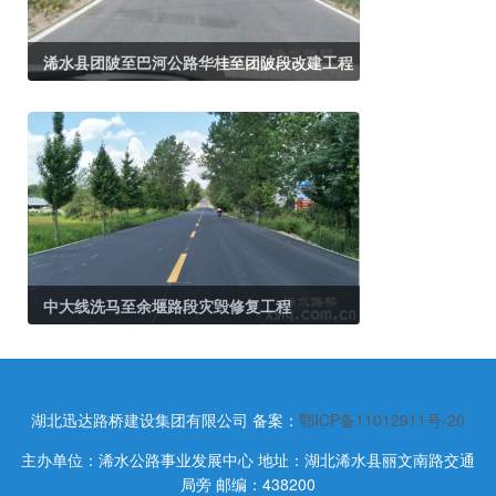
浠水县团陂至巴河公路华桂至团陂段改建工程
中大线洗马至余堰路段灾毁修复工程
湖北迅达路桥建设集团有限公司
备案：
鄂ICP备11012911号-20
主办单位：浠水公路事业发展中心 地址：湖北浠水县丽文南路交通
局旁 邮编：438200