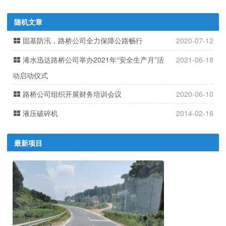
随机文章
固基防汛，路桥公司全力保障公路畅行
2020-07-12
浠水迅达路桥公司举办2021年“安全生产月”活
2021-06-18
动启动仪式
路桥公司组织开展财务培训会议
2020-06-10
液压破碎机
2014-02-16
最新项目