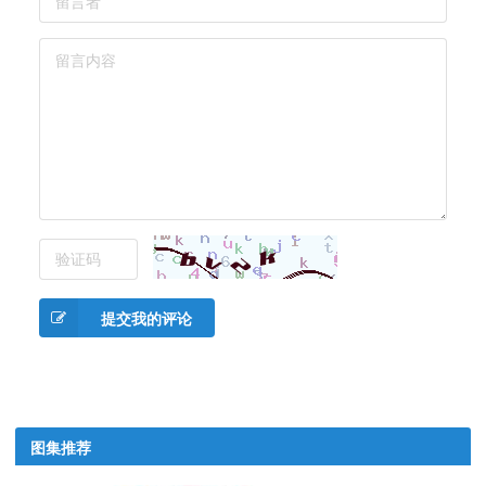
提交我的评论
图集推荐