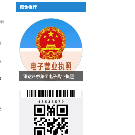
图集推荐
创
程
程
迅达路桥集团电子营业执照
胀
块