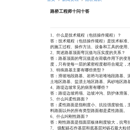
路桥工程师十问十答
1、什么是技术规程（包括操作规程）？
答：技术规程（包括操作规程）是技术标准
的施工过程、操作方法、设备和工具的使用
2、简述路基顶面弯沉值与压实度的关系？
答：路基顶面的弯沉值是在荷载作用下的变
度，只有使每一层的紧密程度都符合规定，
3、特殊路基主要有哪些类型？
答：滑坡地段路基、岩坍与岩堆地段路基、
土地区路基、盐渍土地区路基、风砂地区路
4、路堤边坡常见的病害有哪些？
答：路堤边坡坍塌、边坡冲沟、防护体滑落
5、什么叫柔性路面？
答：柔性路面是指刚度小、抗拉强度较低，
料路面以外的所有类型路面都是柔性路面。
6、什么叫刚性路面？
答：刚性路面是指面层板体刚度较大，抗弯
7、 级配砾石作基层和底基层对砾石最大粒