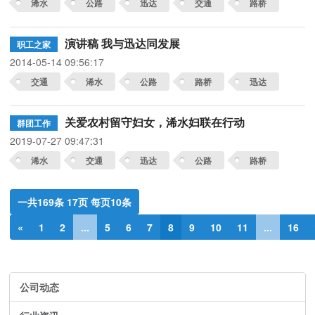
浠水
公路
迅达
交通
路桥
演讲稿 我与迅达同发展
职工之家
2014-05-14 09:56:17
交通
浠水
公路
路桥
迅达
关爱农村留守妇女，浠水妇联在行动
群团工作
2019-07-27 09:47:31
浠水
交通
迅达
公路
路桥
一共169条 17页 每页10条
«
1
2
...
5
6
7
8
9
10
11
...
16
公司动态