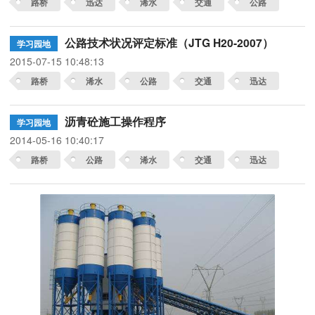
路桥
迅达
浠水
交通
公路
公路技术状况评定标准（JTG H20-2007）
学习园地
2015-07-15 10:48:13
路桥
浠水
公路
交通
迅达
沥青砼施工操作程序
学习园地
2014-05-16 10:40:17
路桥
公路
浠水
交通
迅达