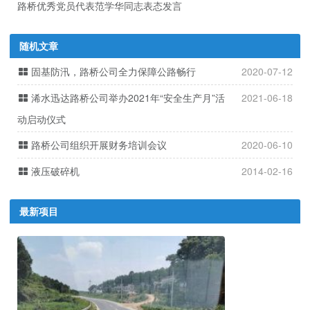
路桥优秀党员代表范学华同志表态发言
随机文章
固基防汛，路桥公司全力保障公路畅行
2020-07-12
浠水迅达路桥公司举办2021年“安全生产月”活
2021-06-18
动启动仪式
路桥公司组织开展财务培训会议
2020-06-10
液压破碎机
2014-02-16
最新项目