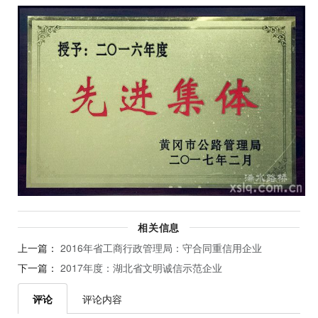
相关信息
上一篇：
2016年省工商行政管理局：守合同重信用企业
下一篇：
2017年度：湖北省文明诚信示范企业
评论
评论内容