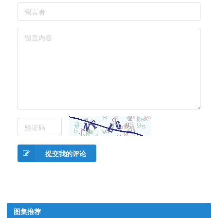
提交我的评论
图集推荐