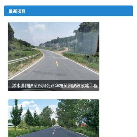
最新项目
浠水县团陂至巴河公路华桂至团陂段改建工程